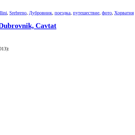
lini
,
Srebreno
,
Дубровник
,
поездка
,
путешествие
,
фото
,
Хорватия
Dubrovnik, Cavtat
13):