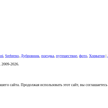
ni
,
Srebreno
,
Дубровник
,
поездка
,
путешествие
,
фото
,
Хорватия
|
 2009-2026.
его сайта. Продолжая использовать этот сайт, вы соглашаетесь 