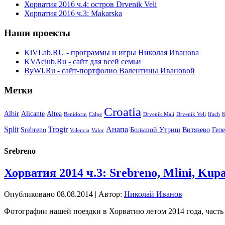
Хорватия 2016 ч.4: остров Drvenik Veli
Хорватия 2016 ч.3: Makarska
Наши проекты
KiVLab.RU - программы и игры Николая Иванова
KVAclub.Ru - сайт для всей семьи
ByWI.Ru - сайт-портфолио Валентины Ивановой
Метки
Croatia
Albir
Alicante
Altea
Benidorm
Calpe
Drvenik Mali
Drvenik Veli
Ifach
K
Split
Trogir
Анапа
Srebreno
Большой Утриш
Витязево
Гел
Valencia
Valor
Srebreno
Хорватия 2014 ч.3: Srebreno, Mlini, Kup
Опубликовано
08.08.2014
|
Автор:
Николай Иванов
Фотографии нашей поездки в Хорватию летом 2014 года, часть 3: