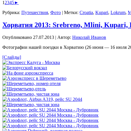
1
2
3
4
5
►
Рубрика:
Путешествия
,
Фото
|
Метки:
Croatia
,
Kupari
,
Lokrum
,
M
Хорватия 2013: Srebreno, Mlini, Kupari, 
Опубликовано
27.07.2013
|
Автор:
Николай Иванов
Фотографии нашей поездки в Хорватию (26 июня — 16 июля 20
[Слайды]