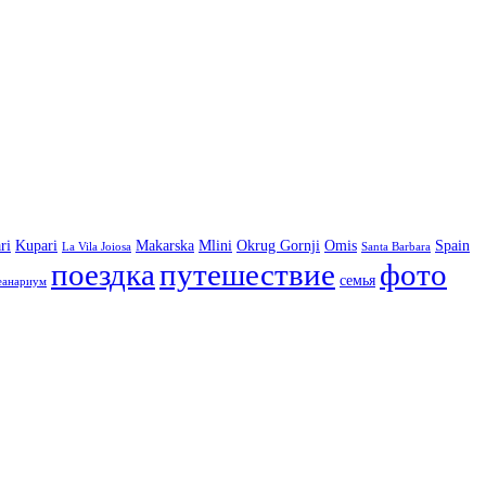
ri
Kupari
Makarska
Mlini
Okrug Gornji
Omis
Spain
La Vila Joiosa
Santa Barbara
фото
поездка
путешествие
семья
еанариум