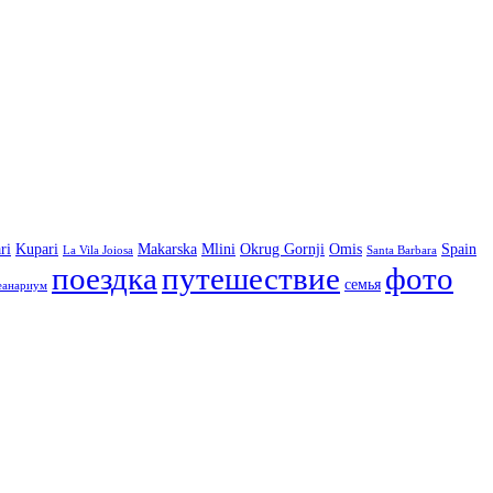
ri
Kupari
Makarska
Mlini
Okrug Gornji
Omis
Spain
La Vila Joiosa
Santa Barbara
фото
поездка
путешествие
семья
еанариум