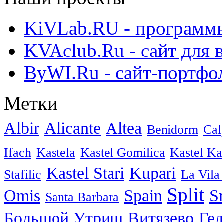
KiVLab.RU - программы
KVAclub.Ru - сайт для 
ByWI.Ru - сайт-портфо
Метки
Albir
Alicante
Altea
Benidorm
Cal
Ifach
Kastela
Kastel Gomilica
Kastel K
Kastel Stari
Kupari
Stafilic
La Vila
Split
Omis
Spain
S
Santa Barbara
Большой Утриш
Витязево
Ге