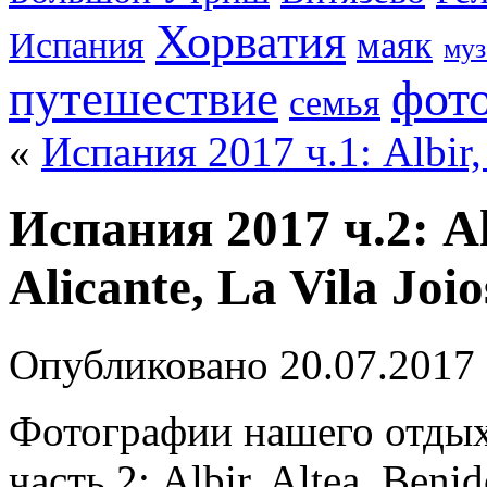
Хорватия
Испания
маяк
муз
фот
путешествие
семья
«
Испания 2017 ч.1: Albir, 
Испания 2017 ч.2: Al
Alicante, La Vila Joio
Опубликовано
20.07.2017
Фотографии нашего отдыха
часть 2: Albir, Altea, Benid