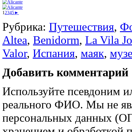
1
2
3
4
5
►
Рубрика:
Путешествия
,
Ф
Altea
,
Benidorm
,
La Vila J
Valor
,
Испания
,
маяк
,
муз
Добавить комментарий
Используйте псевдоним и
реального ФИО. Мы не яв
персональных данных (ОП
хранением и обработкой 