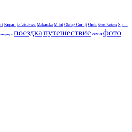
ri
Kupari
Makarska
Mlini
Okrug Gornji
Omis
Spain
La Vila Joiosa
Santa Barbara
фото
поездка
путешествие
семья
еанариум