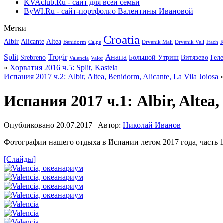
KVAclub.Ru - сайт для всей семьи
ByWI.Ru - сайт-портфолио Валентины Ивановой
Метки
Croatia
Albir
Alicante
Altea
Benidorm
Calpe
Drvenik Mali
Drvenik Veli
Ifach
K
Split
Trogir
Анапа
Srebreno
Большой Утриш
Витязево
Гел
Valencia
Valor
«
Хорватия 2016 ч.5: Split, Kastela
Испания 2017 ч.2: Albir, Altea, Benidorm, Alicante, La Vila Joiosa
Испания 2017 ч.1: Albir, Altea,
Опубликовано
20.07.2017
|
Автор:
Николай Иванов
Фотографии нашего отдыха в Испании летом 2017 года, часть 1: Al
[Слайды]