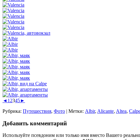
◄
1
2
3
4
5
►
Рубрика:
Путешествия
,
Фото
|
Метки:
Albir
,
Alicante
,
Altea
,
Calp
Добавить комментарий
Используйте псевдоним или только имя вместо Вашего реальн