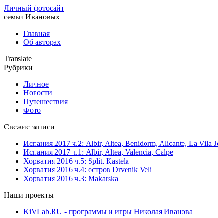
Личный фотосайт
семьи Ивановых
Главная
Об авторах
Translate
Рубрики
Личное
Новости
Путешествия
Фото
Свежие записи
Испания 2017 ч.2: Albir, Altea, Benidorm, Alicante, La Vila J
Испания 2017 ч.1: Albir, Altea, Valencia, Calpe
Хорватия 2016 ч.5: Split, Kastela
Хорватия 2016 ч.4: остров Drvenik Veli
Хорватия 2016 ч.3: Makarska
Наши проекты
KiVLab.RU - программы и игры Николая Иванова