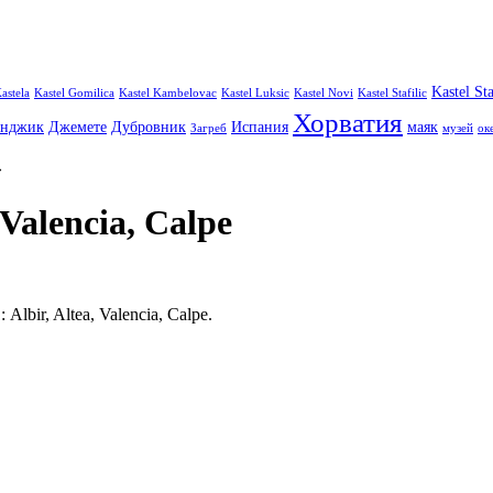
Kastel Sta
astela
Kastel Gomilica
Kastel Kambelovac
Kastel Luksic
Kastel Novi
Kastel Stafilic
Хорватия
енджик
Джемете
Дубровник
Испания
маяк
Загреб
музей
ок
»
 Valencia, Calpe
bir, Altea, Valencia, Calpe.