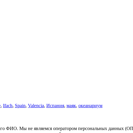
e
,
Ifach
,
Spain
,
Valencia
,
Испания
,
маяк
,
океанариум
ого ФИО. Мы не являемся оператором персональных данных (ОПД