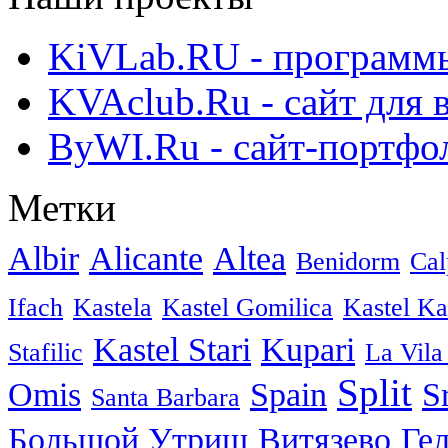
KiVLab.RU - программы
KVAclub.Ru - сайт для 
ByWI.Ru - сайт-портфо
Метки
Albir
Alicante
Altea
Benidorm
Cal
Ifach
Kastela
Kastel Gomilica
Kastel K
Kastel Stari
Kupari
Stafilic
La Vila
Split
Omis
Spain
S
Santa Barbara
Большой Утриш
Витязево
Ге