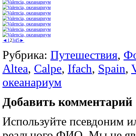
◄
1
2
3
4
5
►
Рубрика:
Путешествия
,
Ф
Altea
,
Calpe
,
Ifach
,
Spain
,
океанариум
Добавить комментарий
Используйте псевдоним и
реального ФИО. Мы не яв