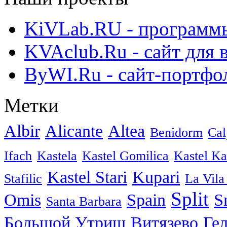
KiVLab.RU - программы
KVAclub.Ru - сайт для 
ByWI.Ru - сайт-портфо
Метки
Albir
Alicante
Altea
Benidorm
Cal
Ifach
Kastela
Kastel Gomilica
Kastel K
Kastel Stari
Kupari
Stafilic
La Vila
Split
Omis
Spain
S
Santa Barbara
Большой Утриш
Витязево
Ге