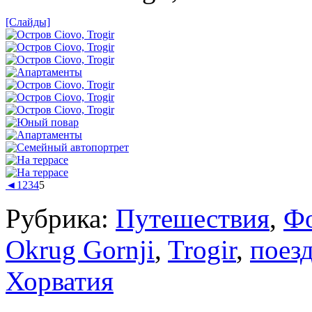
[Слайды]
◄
1
2
3
4
5
Рубрика:
Путешествия
,
Ф
Okrug Gornji
,
Trogir
,
поез
Хорватия