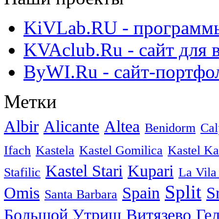
KiVLab.RU - программы
KVAclub.Ru - сайт для 
ByWI.Ru - сайт-портфо
Метки
Albir
Alicante
Altea
Benidorm
Cal
Ifach
Kastela
Kastel Gomilica
Kastel K
Kastel Stari
Kupari
Stafilic
La Vila
Split
Omis
Spain
S
Santa Barbara
Большой Утриш
Витязево
Ге