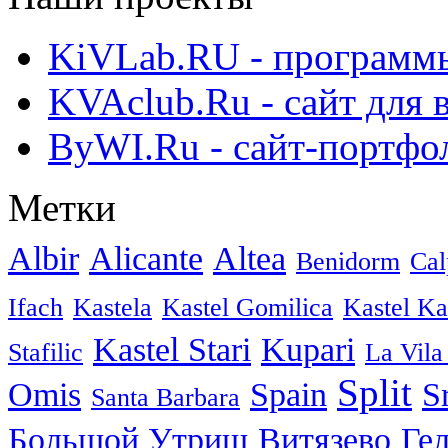
KiVLab.RU - программы
KVAclub.Ru - сайт для 
ByWI.Ru - сайт-портфо
Метки
Albir
Alicante
Altea
Benidorm
Cal
Ifach
Kastela
Kastel Gomilica
Kastel K
Kastel Stari
Kupari
Stafilic
La Vila
Split
Omis
Spain
S
Santa Barbara
Большой Утриш
Витязево
Ге