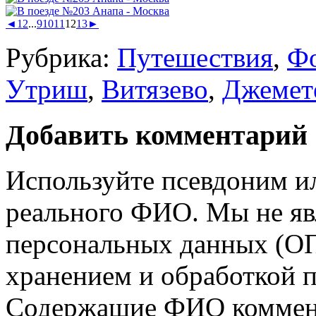
◄
1
2
...
9
10
11
12
13
►
Рубрика:
Путешествия
,
Ф
Утриш
,
Витязево
,
Джемет
Добавить комментарий
Используйте псевдоним и
реального ФИО. Мы не яв
персональных данных (ОП
хранением и обработкой 
Содержащие ФИО коммент