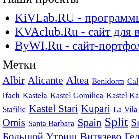
KiVLab.RU - программы
KVAclub.Ru - сайт для 
ByWI.Ru - сайт-портфо
Метки
Albir
Alicante
Altea
Benidorm
Cal
Ifach
Kastela
Kastel Gomilica
Kastel K
Kastel Stari
Kupari
Stafilic
La Vila
Split
Omis
Spain
S
Santa Barbara
Большой Утриш
Витязево
Ге